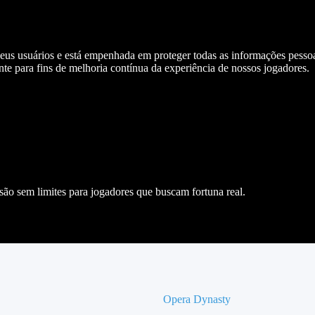
 seus usuários e está empenhada em proteger todas as informações pessoa
te para fins de melhoria contínua da experiência de nossos jogadores.
ersão sem limites para jogadores que buscam fortuna real.
Opera Dynasty