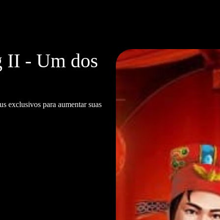
g II - Um dos
nus exclusivos para aumentar suas