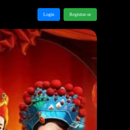
Login
Registrar-se