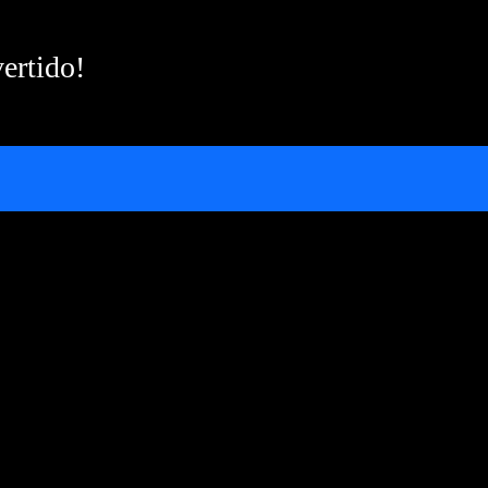
vertido!