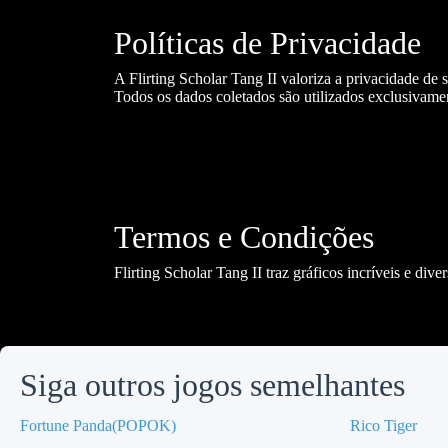
Políticas de Privacidade
A Flirting Scholar Tang II valoriza a privacidade de
Todos os dados coletados são utilizados exclusivamen
Termos e Condições
Flirting Scholar Tang II traz gráficos incríveis e div
Siga outros jogos semelhantes
Fortune Panda(POPOK)
Rico Tiger