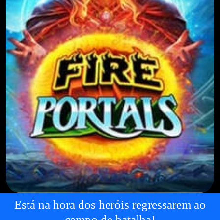
Está na hora dos heróis regressarem ao
campo de batalha!