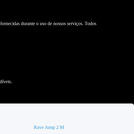
 fornecidas durante o uso de nossos serviços. Todos
díveis.
Rave Jump 2 M