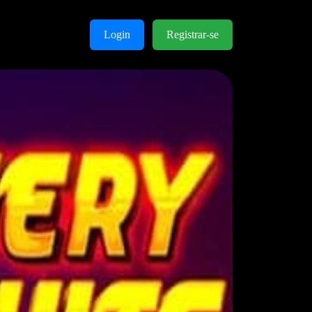
Login
Registrar-se