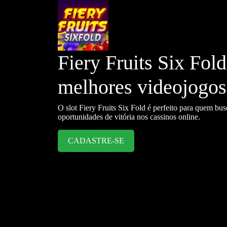
Fiery Fruits Six Fol
melhores videojogos
O slot Fiery Fruits Six Fold é perfeito para quem bu
oportunidades de vitória nos cassinos online.
CADASTRE-SE