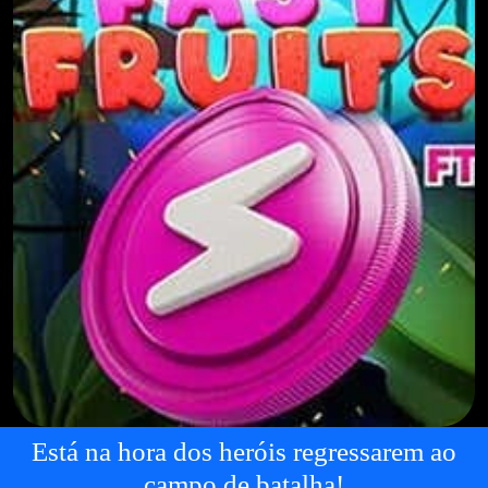
Está na hora dos heróis regressarem ao
campo de batalha!