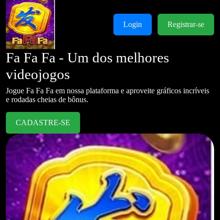
Login
Registrar-se
Fa Fa Fa - Um dos melhores
videojogos
Jogue Fa Fa Fa em nossa plataforma e aproveite gráficos incríveis
e rodadas cheias de bônus.
CADASTRE-SE