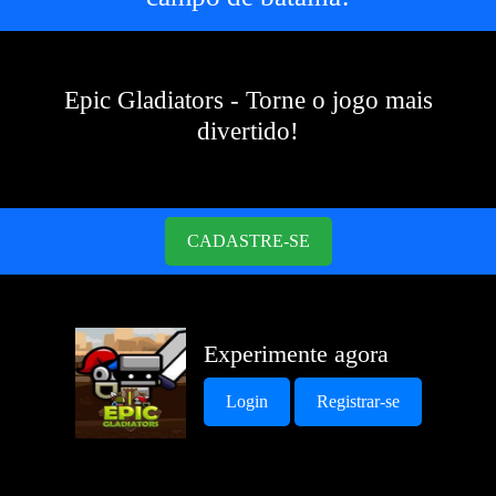
Epic Gladiators - Torne o jogo mais
divertido!
CADASTRE-SE
Experimente agora
Login
Registrar-se