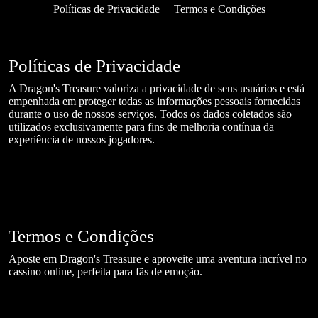
Políticas de Privacidade
Termos e Condições
Políticas de Privacidade
A Dragon's Treasure valoriza a privacidade de seus usuários e está
empenhada em proteger todas as informações pessoais fornecidas
durante o uso de nossos serviços. Todos os dados coletados são
utilizados exclusivamente para fins de melhoria contínua da
experiência de nossos jogadores.
Termos e Condições
Aposte em Dragon's Treasure e aproveite uma aventura incrível no
cassino online, perfeita para fãs de emoção.