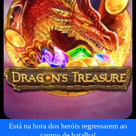
Está na hora dos heróis regressarem ao
campo de batalha!