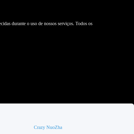
cidas durante o uso de nossos serviços. Todos os
Crazy NuoZha