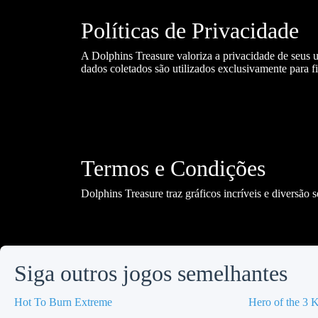
Políticas de Privacidade
A Dolphins Treasure valoriza a privacidade de seus 
dados coletados são utilizados exclusivamente para f
Termos e Condições
Dolphins Treasure traz gráficos incríveis e diversão 
Siga outros jogos semelhantes
Hot To Burn Extreme
Hero of the 3 