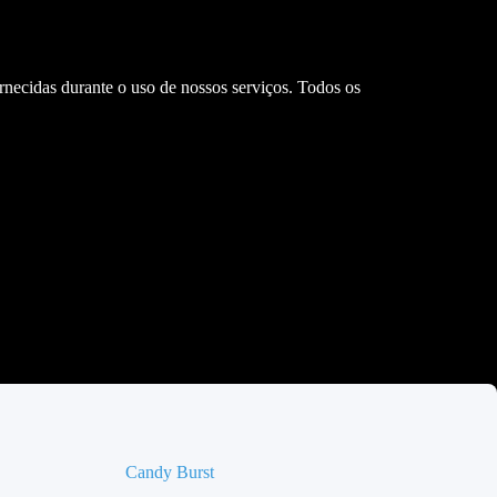
rnecidas durante o uso de nossos serviços. Todos os
Candy Burst