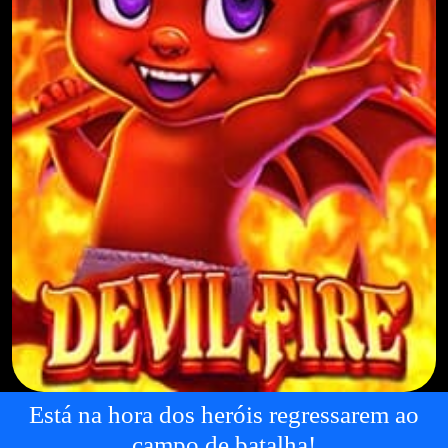
Está na hora dos heróis regressarem ao
campo de batalha!