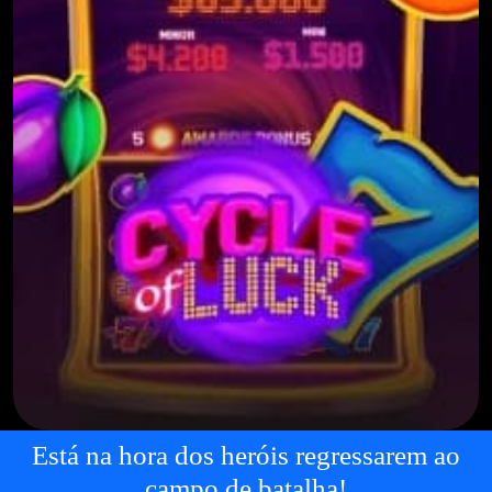
Está na hora dos heróis regressarem ao
campo de batalha!