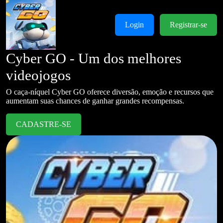
Login
Registrar-se
Cyber GO - Um dos melhores
videojogos
O caça-níquel Cyber GO oferece diversão, emoção e recursos que
aumentam suas chances de ganhar grandes recompensas.
CADASTRE-SE