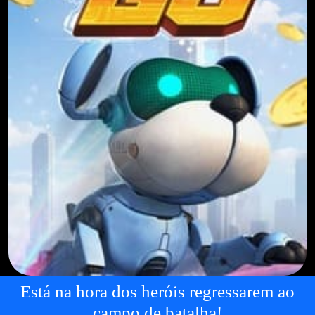
Está na hora dos heróis regressarem ao
campo de batalha!