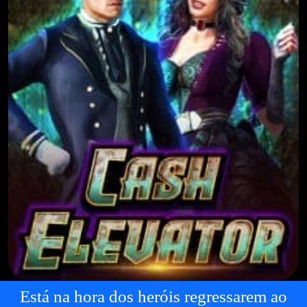
Está na hora dos heróis regressarem ao