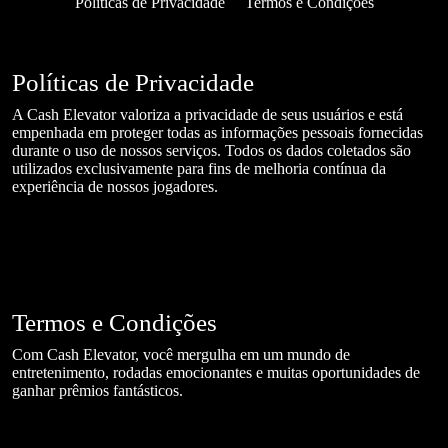
Políticas de Privacidade
Termos e Condições
Políticas de Privacidade
A Cash Elevator valoriza a privacidade de seus usuários e está
empenhada em proteger todas as informações pessoais fornecidas
durante o uso de nossos serviços. Todos os dados coletados são
utilizados exclusivamente para fins de melhoria contínua da
experiência de nossos jogadores.
Termos e Condições
Com Cash Elevator, você mergulha em um mundo de
entretenimento, rodadas emocionantes e muitas oportunidades de
ganhar prêmios fantásticos.