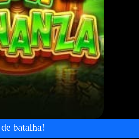
 de batalha!