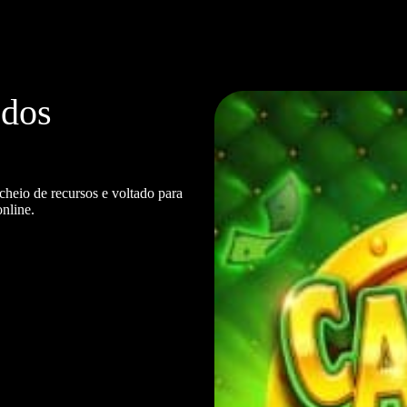
 dos
cheio de recursos e voltado para
nline.