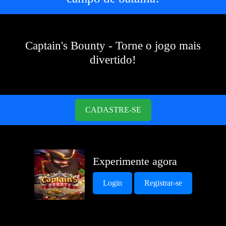
Captain's Bounty - Torne o jogo mais
divertido!
CADASTRE-SE
Experimente agora
Login
Registrar-se