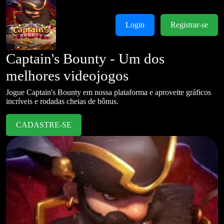
Login
Registrar-se
Captain's Bounty - Um dos
melhores videojogos
Jogue Captain's Bounty em nossa plataforma e aproveite gráficos
incríveis e rodadas cheias de bônus.
CADASTRE-SE