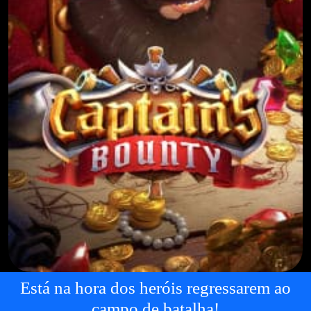
Está na hora dos heróis regressarem ao
campo de batalha!