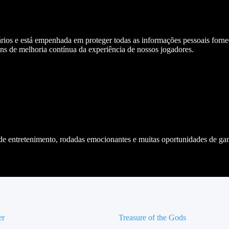
ários e está empenhada em proteger todas as informações pessoais forne
ins de melhoria contínua da experiência de nossos jogadores.
entretenimento, rodadas emocionantes e muitas oportunidades de ganh
er
Treasure of the Gods