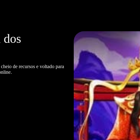
 dos
 cheio de recursos e voltado para
nline.