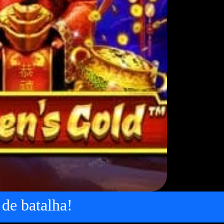
 de batalha!