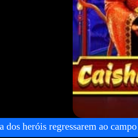
a dos heróis regressarem ao campo