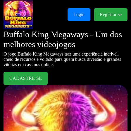
Login
Registrar-se
Buffalo King Megaways - Um dos
melhores videojogos
O jogo Buffalo King Megaways traz uma experiência incrível,
cheio de recursos e voltado para quem busca diversão e grandes
vitórias em cassinos online.
CADASTRE-SE