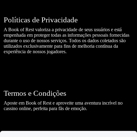
Políticas de Privacidade
A Book of Rest valoriza a privacidade de seus usuários e está
empenhada em proteger todas as informações pessoais fornecidas
durante o uso de nossos serviços. Todos os dados coletados são
utilizados exclusivamente para fins de melhoria contínua da
experiência de nossos jogadores.
Termos e Condições
Aposte em Book of Rest e aproveite uma aventura incrível no
cassino online, perfeita para fãs de emoção.