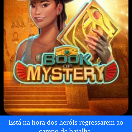
Está na hora dos heróis regressarem ao
campo de batalha!