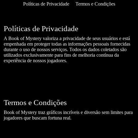
Políticas de Privacidade
Termos e Condições
Políticas de Privacidade
A Book of Mystery valoriza a privacidade de seus usuários e está
empenhada em proteger todas as informações pessoais fornecidas
durante o uso de nossos serviços. Todos os dados coletados são
utilizados exclusivamente para fins de melhoria contínua da
experiência de nossos jogadores.
Termos e Condições
Book of Mystery traz gráficos incríveis e diversão sem limites para
jogadores que buscam fortuna real.