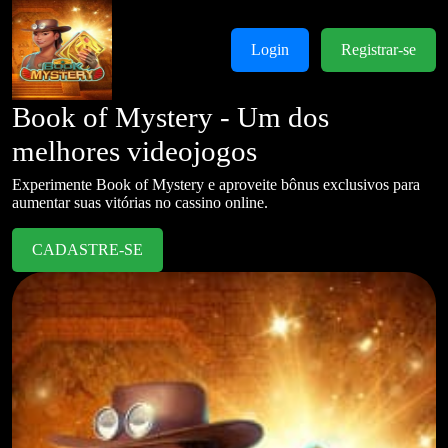
Login
Registrar-se
Book of Mystery - Um dos
melhores videojogos
Experimente Book of Mystery e aproveite bônus exclusivos para
aumentar suas vitórias no cassino online.
CADASTRE-SE