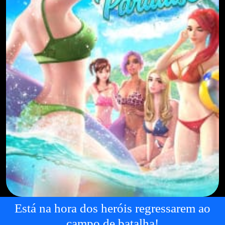
Está na hora dos heróis regressarem ao
campo de batalha!