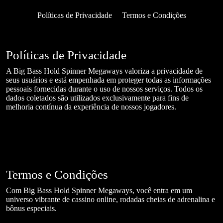
Políticas de Privacidade
Termos e Condições
Políticas de Privacidade
A Big Bass Hold Spinner Megaways valoriza a privacidade de
seus usuários e está empenhada em proteger todas as informações
pessoais fornecidas durante o uso de nossos serviços. Todos os
dados coletados são utilizados exclusivamente para fins de
melhoria contínua da experiência de nossos jogadores.
Termos e Condições
Com Big Bass Hold Spinner Megaways, você entra em um
universo vibrante de cassino online, rodadas cheias de adrenalina e
bônus especiais.