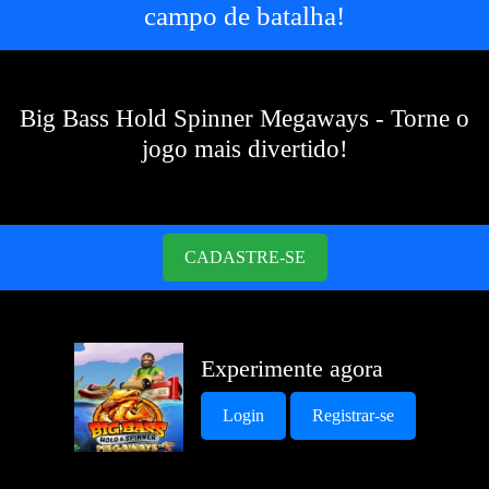
campo de batalha!
Big Bass Hold Spinner Megaways - Torne o
jogo mais divertido!
CADASTRE-SE
Experimente agora
Login
Registrar-se