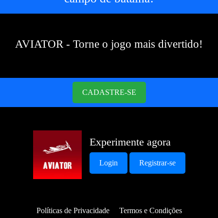
AVIATOR - Torne o jogo mais divertido!
CADASTRE-SE
Experimente agora
Login
Registrar-se
Políticas de Privacidade
Termos e Condições