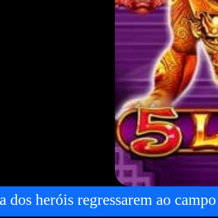
a dos heróis regressarem ao campo