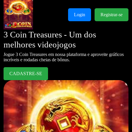
Login
Registrar-se
3 Coin Treasures - Um dos
melhores videojogos
Jogue 3 Coin Treasures em nossa plataforma e aproveite gráficos
incríveis e rodadas cheias de bônus.
CADASTRE-SE