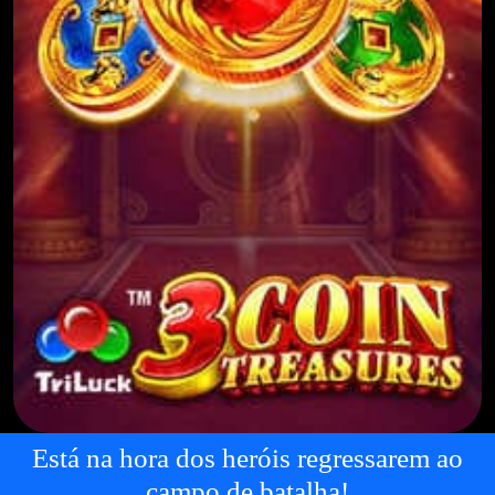
Está na hora dos heróis regressarem ao
campo de batalha!