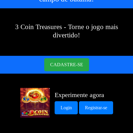
3 Coin Treasures - Torne o jogo mais
divertido!
CADASTRE-SE
Experimente agora
Login
Registrar-se